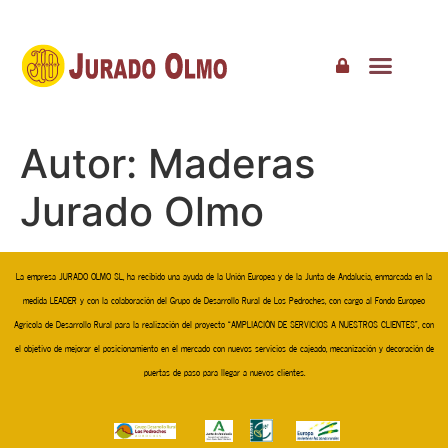
Autor:
Maderas
Jurado Olmo
La empresa JURADO OLMO SL, ha recibido una ayuda de la Unión Europea y de la Junta de Andalucía, enmarcada en la
medida LEADER y con la colaboración del Grupo de Desarrollo Rural de Los Pedroches, con cargo al Fondo Europeo
Agrícola de Desarrollo Rural para la realización del proyecto “AMPLIACIÓN DE SERVICIOS A NUESTROS CLIENTES”, con
el objetivo de mejorar el posicionamiento en el mercado con nuevos servicios de cajeado, mecanización y decoración de
puertas de paso para llegar a nuevos clientes.