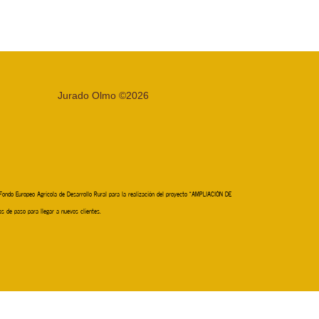
Jurado Olmo ©2026
ondo Europeo Agrícola de Desarrollo Rural para la realización del proyecto “AMPLIACIÓN DE
 de paso para llegar a nuevos clientes.