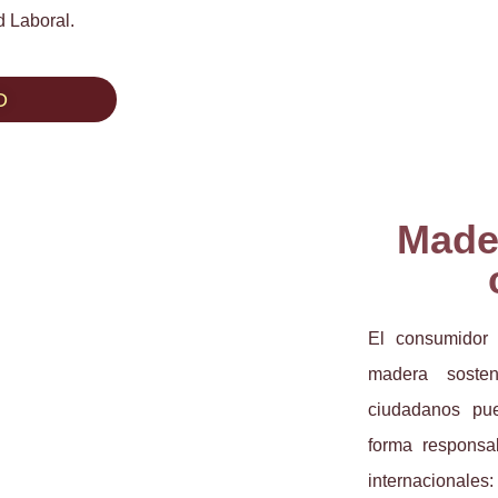
 Laboral.
D
Mader
El consumidor
madera sosten
ciudadanos pu
forma responsab
internacionale