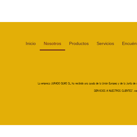
Inicio
Nosotros
Productos
Servicios
Encuén
La empresa JURADO OLMO SL, ha recibido una ayuda de la Unión Europea y de la Junta de An
SERVICIOS A NUESTROS CLIENTES”, con el