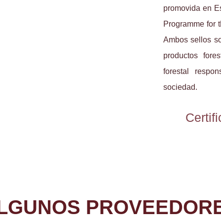
promovida en E
Programme for t
Ambos sellos so
productos fore
forestal resp
sociedad.
Certi
LGUNOS PROVEEDOR