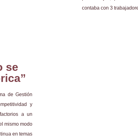
contaba con 3 trabajador
o se
brica”
ma de Gestión
petitividad y
sfactorios a un
del mismo modo
tinua en temas